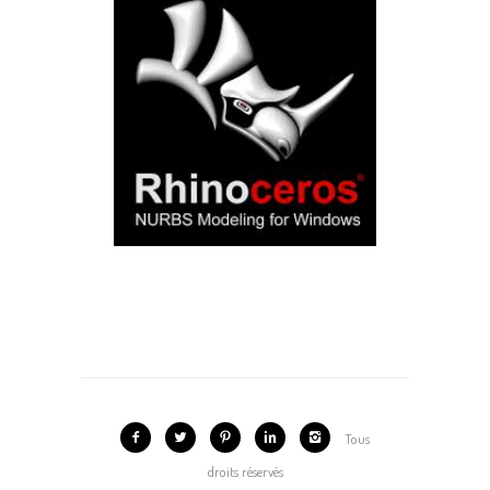
FORMATIONS RHINO 3D
Formation 3D Rhino
Tous
droits réservés