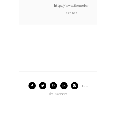
http://www.themefor
est.net
Tous
droits réservés