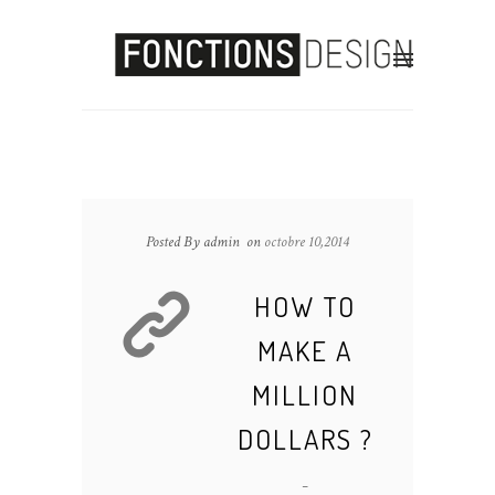
Posted By admin
on
octobre 10,2014
HOW TO
MAKE A
MILLION
DOLLARS ?
-