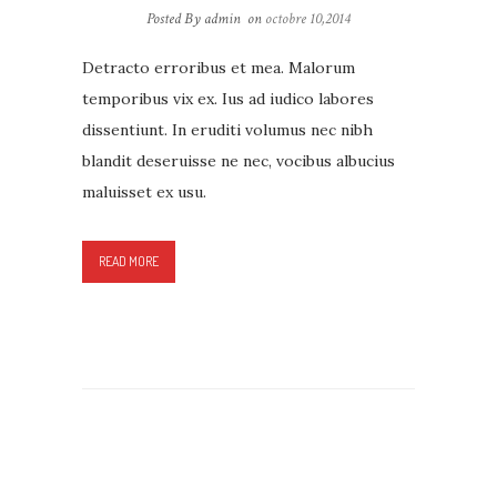
Posted By admin
on
octobre 10,2014
Detracto erroribus et mea. Malorum
temporibus vix ex. Ius ad iudico labores
dissentiunt. In eruditi volumus nec nibh
blandit deseruisse ne nec, vocibus albucius
maluisset ex usu.
READ MORE